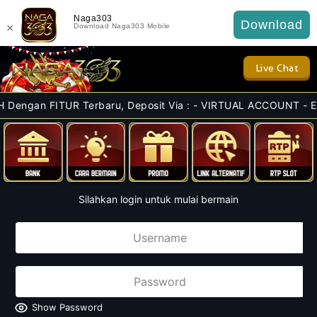
Naga303
Download
×
Download Naga303 Mobile
Live Chat
FITUR Terbaru, Deposit Via : - VIRTUAL ACCOUNT - E-WALLET 
Silahkan login untuk mulai bermain
Show Password