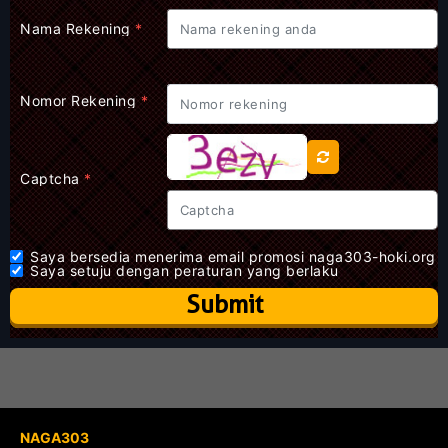
Nama Rekening
*
Nomor Rekening
*
Captcha
*
Saya bersedia menerima email promosi naga303-hoki.org
Saya setuju dengan peraturan yang berlaku
Submit
NAGA303