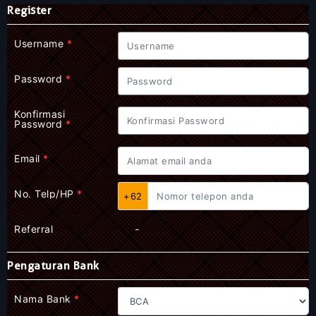
Register
Username
*
Password
*
Konfirmasi
Password
*
Email
*
No. Telp/HP
*
+62
Referral
-
Pengaturan Bank
Nama Bank
*