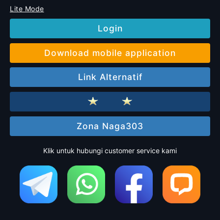
Lite Mode
Login
Download mobile application
Link Alternatif
Zona Naga303
Klik untuk hubungi customer service kami