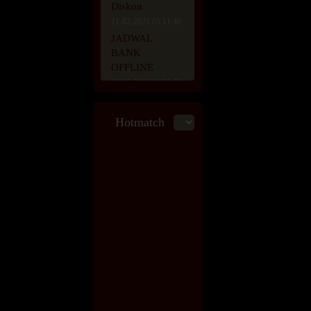
Diskon
11-02-2021 05:11:40
JADWAL
BANK
OFFLINE
23-09-2020 04:38:49
BONUS
CASHBACK
Hotmatch
3% SETIAP
MINGGU-NYA
10-11-2017 10:41:54