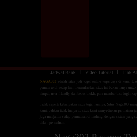
|
|
Jadwal Bank
Video Tutorial
Link Al
NAGA303
adalah situs judi togel online terpercaya di kenal 
pemain aktif setiap hari memanfaatkan situs ini bukan hanya untu
simpel, user-friendly, dan bebas blokir, para member bisa login ka
Tidak seperti kebanyakan situs togel lainnya, Situs Naga303 me
kami, bahkan tidak hanya itu situs kami menyediakan permainan judi
juga menjamin setiap permainan di lindungi dengan sistem yang 
dalam permainan.